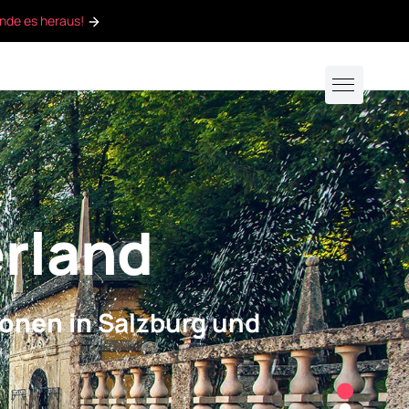
inde es heraus!
erland
onen in
Salzburg und