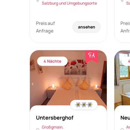
Salzburg und Umgebungsorte
S
Preis auf
Prei
ansehen
Anfrage
Anf
4 Nächte
Untersberghof
Neu
Großgmain
,
A