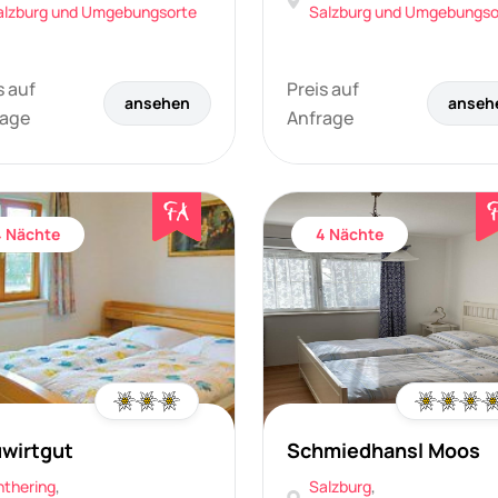
alzburg und Umgebungsorte
Salzburg und Umgebungso
s auf
Preis auf
ansehen
anseh
rage
Anfrage
4 Nächte
4 Nächte
wirtgut
Schmiedhansl Moos
nthering
,
Salzburg
,