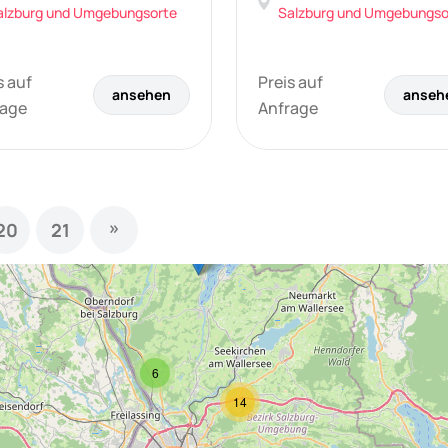
alzburg und Umgebungsorte
Salzburg und Umgebungso
s auf
Preis auf
ansehen
anseh
rage
Anfrage
»
20
21
6
14