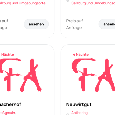
alzburg und Umgebungsorte
Salzburg und Umgebungso
s auf
Preis auf
ansehen
anseh
rage
Anfrage
4 Nächte
4 Nächte
acherhof
Neuwirtgut
roßgmain
,
Anthering
,