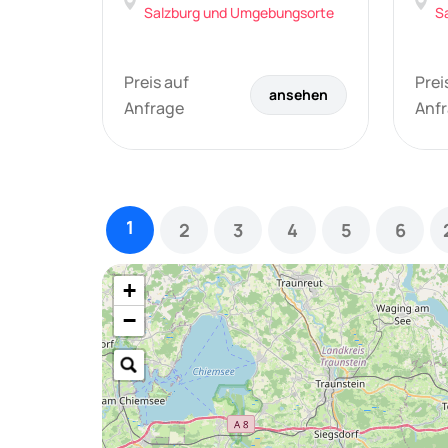
Salzburg und Umgebungsorte
S
Preis auf
Prei
ansehen
Anfrage
Anf
1
2
3
4
5
6
+
−