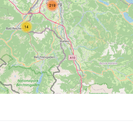
219
14