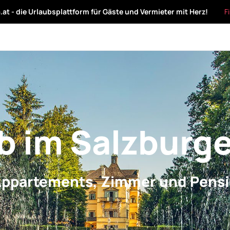
at - die Urlaubsplattform für Gäste und Vermieter mit Herz!
F
b im Salzburg
Appartements, Zimmer und Pensi