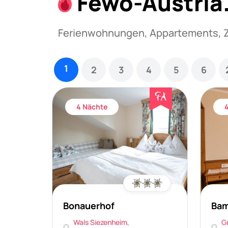
Fewo-Austria.
Ferienwohnungen, Appartements, 
1
2
3
4
5
6
4 Nächte
Bonauerhof
Bam
Wals Siezenheim
,
G