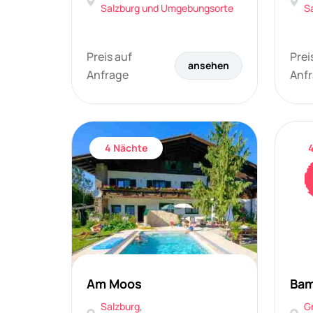
Salzburg und Umgebungsorte
S
Preis auf
Prei
ansehen
Anfrage
Anf
4 Nächte
Am Moos
Bam
Salzburg
,
G