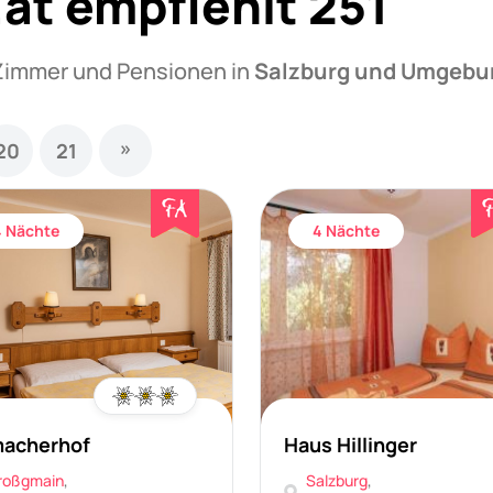
at empfiehlt 251
Zimmer und Pensionen in
Salzburg und Umgebu
»
20
21
4 Nächte
4 Nächte
acherhof
Haus Hillinger
roßgmain
,
Salzburg
,