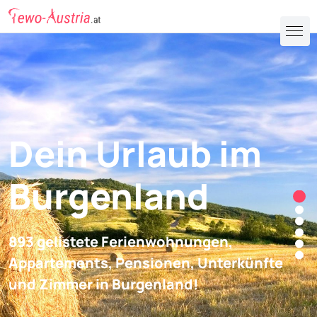
Dein Urlaub im
Burgenland
893 gelistete Ferienwohnungen,
Appartements, Pensionen, Unterkünfte
und Zimmer in Burgenland!