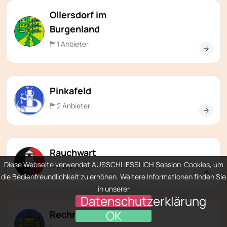
Ollersdorf im
Burgenland
1 Anbieter
Pinkafeld
2 Anbieter
Rauchwart
Diese Webseite verwendet AUSSCHLIESSLICH Session-Cookies, um
5 Anbieter
die Bedienfreundlichkeit zu erhöhen. Weitere Informationen finden Sie
in unserer
Datenschutzerklärung
OK
Rechnitz