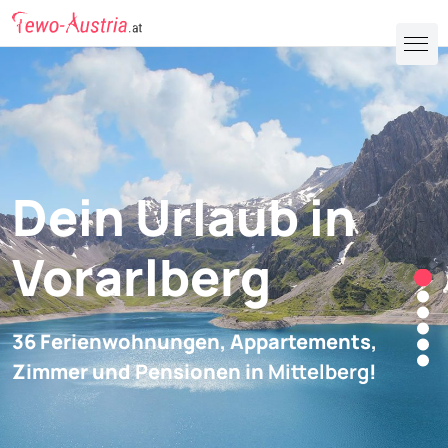
Dein Urlaub in
Vorarlberg
36 Ferienwohnungen, Appartements,
Zimmer und Pensionen in
Mittelberg
!