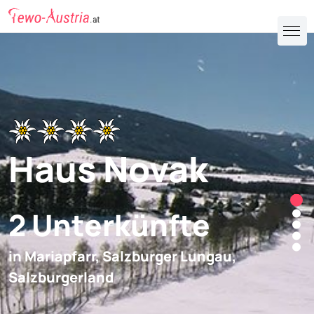
Haus Novak
2 Unterkünfte
in Mariapfarr,
Salzburger Lungau,
Salzburgerland