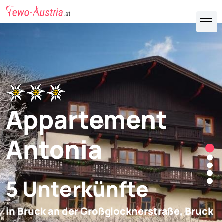
Appartement
Antonia
5 Unterkünfte
in Bruck an der Großglocknerstraße,
Bruck